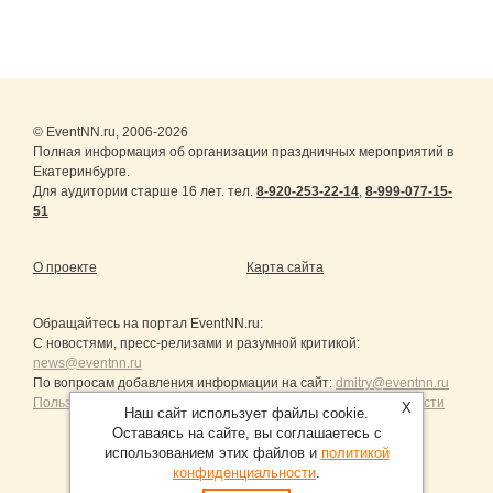
© EventNN.ru, 2006-2026
Полная информация об организации праздничных мероприятий в
Екатеринбурге.
Для аудитории старше 16 лет. тел.
8-920-253-22-14
,
8-999-077-15-
51
О проекте
Карта сайта
Обращайтесь на портал
EventNN.ru
:
С новостями, пресс-релизами и разумной критикой:
news@eventnn.ru
По вопросам добавления информации на сайт:
dmitry@eventnn.ru
Пользовательское Соглашение и политика конфиденциальности
X
Наш сайт использует файлы cookie.
Оставаясь на сайте, вы соглашаетесь с
использованием этих файлов и
политикой
конфиденциальности
.