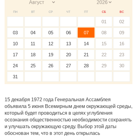
ПН
ВТ
СР
ЧТ
ПТ
СБ
ВС
01
02
03
04
05
06
07
08
09
10
11
12
13
14
15
16
17
18
19
20
21
22
23
24
25
26
27
28
29
30
31
15 декабря 1972 года Генеральная Ассамблея
объявила 5 июня Всемирным днем окружающей среды,
который будет проводиться в целях углубления
осознания общественностью необходимости сохранять
и улучшать окружающую среду. Выбор этой даты
обоснован тем, что в этот день открылась