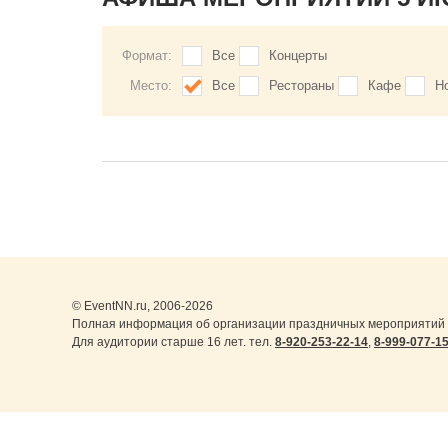
Формат:
Все
Концерты
Место:
Все
Рестораны
Кафе
Н
© EventNN.ru, 2006-2026
Полная информация об организации праздничных мероприятий в
Для аудитории старше 16 лет. тел.
8-920-253-22-14
,
8-999-077-1