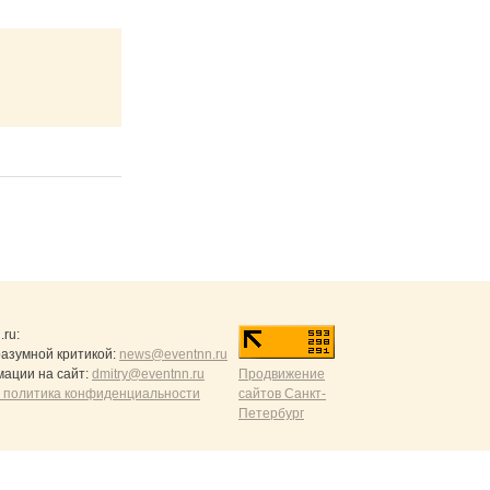
.ru
:
разумной критикой:
news@eventnn.ru
ации на сайт:
dmitry@eventnn.ru
Продвижение
 политика конфиденциальности
сайтов Санкт-
Петербург