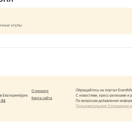
очные клубы
Обращайтесь на портал
EventNN
О проекте
 Екатеринбурге.
С новостями, пресс-релизами и 
Карта сайта
5-51
По вопросам добавления информ
Пользовательское Соглашение и