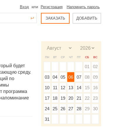
Вход
или
Регистрация
Напомнить пароль
ЗАКАЗАТЬ
ДОБАВИТЬ
ПН
ВТ
СР
ЧТ
ПТ
СБ
ВС
торый будет
01
02
жающую среду.
03
04
05
06
07
08
09
ций по
аммы
10
11
12
13
14
15
16
рт программа
 напоминание
17
18
19
20
21
22
23
24
25
26
27
28
29
30
31