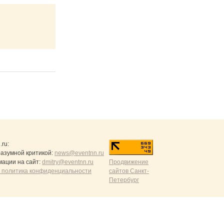
.ru
:
разумной критикой:
news@eventnn.ru
ации на сайт:
dmitry@eventnn.ru
Продвижение
 политика конфиденциальности
сайтов Санкт-
Петербург