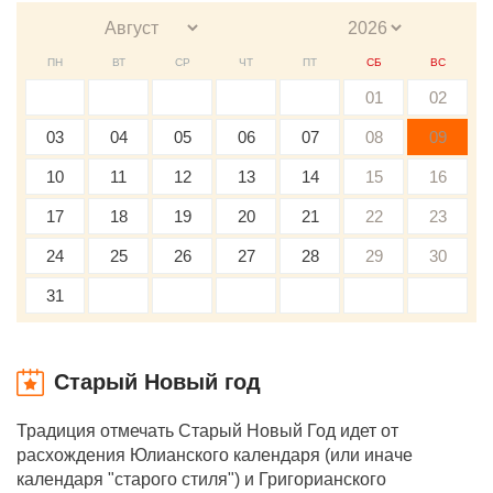
ПН
ВТ
СР
ЧТ
ПТ
СБ
ВС
01
02
03
04
05
06
07
08
09
10
11
12
13
14
15
16
17
18
19
20
21
22
23
24
25
26
27
28
29
30
31
Старый Новый год
Традиция отмечать Старый Новый Год идет от
расхождения Юлианского календаря (или иначе
календаря "старого стиля") и Григорианского