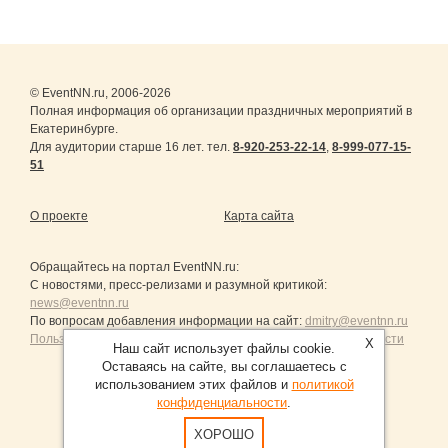
© EventNN.ru, 2006-2026
Полная информация об организации праздничных мероприятий в
Екатеринбурге.
Для аудитории старше 16 лет. тел.
8-920-253-22-14
,
8-999-077-15-
51
О проекте
Карта сайта
Обращайтесь на портал
EventNN.ru
:
С новостями, пресс-релизами и разумной критикой:
news@eventnn.ru
По вопросам добавления информации на сайт:
dmitry@eventnn.ru
Пользовательское Соглашение и политика конфиденциальности
X
Наш сайт использует файлы cookie.
Оставаясь на сайте, вы соглашаетесь с
использованием этих файлов и
политикой
конфиденциальности
.
Продвижение сайтов Санкт-Петербург
ХОРОШО