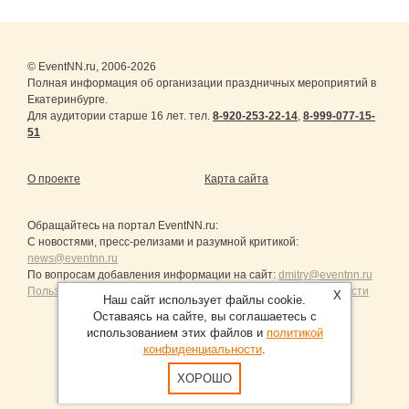
© EventNN.ru, 2006-2026
Полная информация об организации праздничных мероприятий в
Екатеринбурге.
Для аудитории старше 16 лет. тел.
8-920-253-22-14
,
8-999-077-15-
51
О проекте
Карта сайта
Обращайтесь на портал
EventNN.ru
:
С новостями, пресс-релизами и разумной критикой:
news@eventnn.ru
По вопросам добавления информации на сайт:
dmitry@eventnn.ru
Пользовательское Соглашение и политика конфиденциальности
X
Наш сайт использует файлы cookie.
Оставаясь на сайте, вы соглашаетесь с
использованием этих файлов и
политикой
конфиденциальности
.
Продвижение сайтов Санкт-Петербург
ХОРОШО