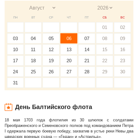
ПН
ВТ
СР
ЧТ
ПТ
СБ
ВС
01
02
03
04
05
06
07
08
09
10
11
12
13
14
15
16
17
18
19
20
21
22
23
24
25
26
27
28
29
30
31
День Балтийского флота
18 мая 1703 года флотилия из 30 шлюпок с солдатами
Преображенского и Семеновского полков под командованием Петра
I одержала первую боевую победу, захватив в устье реки Невы два
шведских военных судна — «Гедан» и «Астрильд».