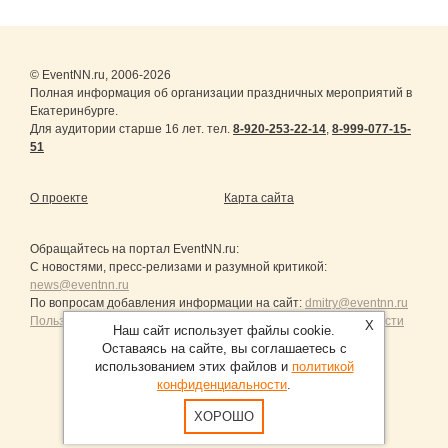
© EventNN.ru, 2006-2026
Полная информация об организации праздничных мероприятий в
Екатеринбурге.
Для аудитории старше 16 лет. тел.
8-920-253-22-14
,
8-999-077-15-
51
О проекте
Карта сайта
Обращайтесь на портал
EventNN.ru
:
С новостями, пресс-релизами и разумной критикой:
news@eventnn.ru
По вопросам добавления информации на сайт:
dmitry@eventnn.ru
Пользовательское Соглашение и политика конфиденциальности
X
Наш сайт использует файлы cookie.
Оставаясь на сайте, вы соглашаетесь с
использованием этих файлов и
политикой
конфиденциальности
.
Продвижение сайтов Санкт-Петербург
ХОРОШО