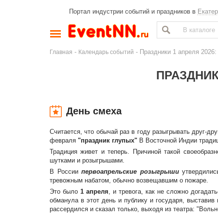
Портал индустрии событий и праздников в
Екатер
-
- Праздники 1 апреля 2026
Главная
Календарь событий
ПРАЗДНИК
День смеха
Считается, что обычай раз в году разыгрывать друг-д
февраля
"праздник глупых"
В Восточной Индии традиц
Традиция живет и теперь. Причиной такой своеобраз
шутками и розыгрышами.
В России
первоапрельские розыгрыши
утвердились
тревожным набатом, обычно возвещавшим о пожаре.
Это было
1 апреля
, и тревога, как не сложно догадат
обманула в этот день и публику и государя, выставив
рассердился и сказал только, выходя из театра: "Вольн