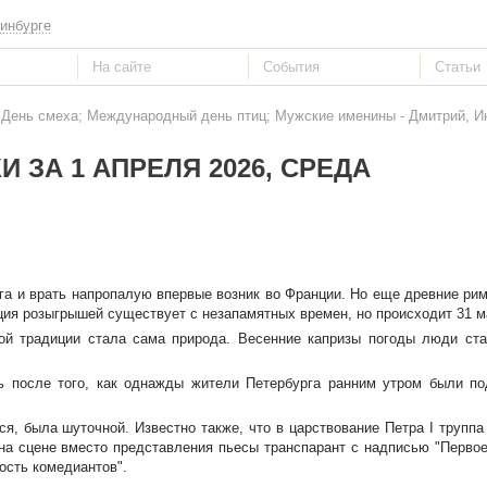
инбурге
: День смеха; Международный день птиц; Мужские именины - Дмитрий, И
И ЗА 1 АПРЕЛЯ 2026, СРЕДА
руга и врать напропалую впервые возник во Франции. Но еще древние ри
ия розыгрышей существует с незапамятных времен, но происходит 31 м
ной традиции стала сама природа. Весенние капризы погоды люди ста
 после того, как однажды жители Петербурга ранним утром были по
ься, была шуточной. Известно также, что в царствование Петра I труппа
 на сцене вместо представления пьесы транспарант с надписью "Первое
ость комедиантов".