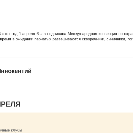
В этот год 1 апреля была подписана Международная конвенция по охран
 время в ожидании пернатых развешиваются скворечники, синичники, гог
Иннокентий
ПРЕЛЯ
очные клубы