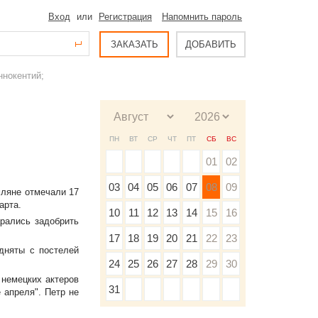
Вход
или
Регистрация
Напомнить пароль
ЗАКАЗАТЬ
ДОБАВИТЬ
ннокентий;
ПН
ВТ
СР
ЧТ
ПТ
СБ
ВС
01
02
03
04
05
06
07
08
09
мляне отмечали 17
арта.
10
11
12
13
14
15
16
рались задобрить
17
18
19
20
21
22
23
дняты с постелей
24
25
26
27
28
29
30
 немецких актеров
31
 апреля". Петр не