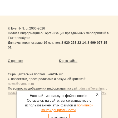
© EventNN.ru, 2006-2026
Полная информация об организации праздничных мероприятий в
Екатеринбурге.
Для аудитории старше 16 лет. тел.
8-920-253-22-14
,
8-999-077-15-
51
О проекте
Карта сайта
Обращайтесь на портал
EventNN.ru
:
С новостями, пресс-релизами и разумной критикой:
news@eventnn.ru
По вопросам добавления информации на сайт:
dmitry@eventnn.ru
Пользовательское Соглашение и политика конфиденциальности
X
Наш сайт использует файлы cookie.
Оставаясь на сайте, вы соглашаетесь с
использованием этих файлов и
политикой
конфиденциальности
.
Продвижение сайтов Санкт-Петербург