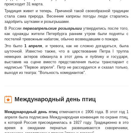
происходит 31 марта.
Традиция живет и теперь. Причиной такой своеобразной традиции
стала сама природа. Весенние капризы погоды люди старались
задобрить шутками и розыгрышами.
В России
первоапрельские розыгрыши
утвердились после того,
как однажды жители Петербурга ранним утром были подняты с
постелей тревожным набатом, обычно возвещавшим о пожаре.
Это было
1 апреля
, и тревога, как не сложно догадаться, была
шуточной. Известно также, что в царствование Петра I труппа
немецких актеров обманула в этот день и публику и государя,
выставив на сцене вместо представления пьесы транспарант с
надписью "Первое апреля". Петр не рассердился и сказал только,
выходя из театра: "Вольность комедиантов".
Международный день птиц
Международный день птиц
отмечается с 1906 года. В этот год 1
апреля была подписана Международная конвенция по охране птиц,
к которой Россия присоединилась в 1927 году. Традиционно в это
время в ожидании пернатых развешиваются скворечники,