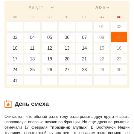
ПН
ВТ
СР
ЧТ
ПТ
СБ
ВС
01
02
03
04
05
06
07
08
09
10
11
12
13
14
15
16
17
18
19
20
21
22
23
24
25
26
27
28
29
30
31
День смеха
Считается, что обычай раз в году разыгрывать друг-друга и врать
напропалую впервые возник во Франции. Но еще древние римляне
отмечали 17 февраля
"праздник глупых"
В Восточной Индии
традиция розыгрышей существует с незапамятных времен, но