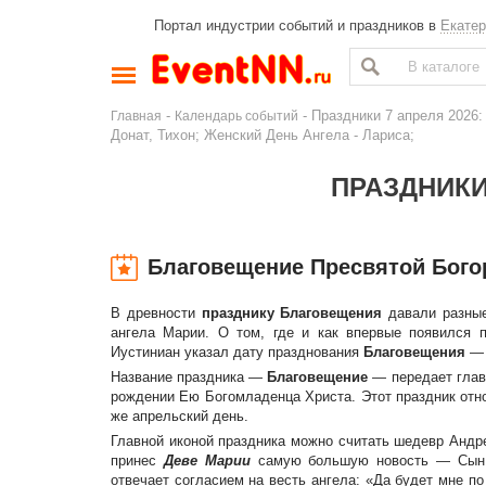
Портал индустрии событий и праздников в
Екатер
-
- Праздники 7 апреля 2026
Главная
Календарь событий
Донат, Тихон; Женский День Ангела - Лариса;
ПРАЗДНИКИ 
Благовещение Пресвятой Бог
В древности
празднику Благовещения
давали разные
ангела Марии. О том, где и как впервые появился п
Иустиниан указал дату празднования
Благовещения
— 
Название праздника —
Благовещение
— передает глав
рождении Ею Богомладенца Христа. Этот праздник отн
же апрельский день.
Главной иконой праздника можно считать шедевр Андре
принес
Деве Марии
самую большую новость — Сын Б
отвечает согласием на весть ангела: «Да будет мне по