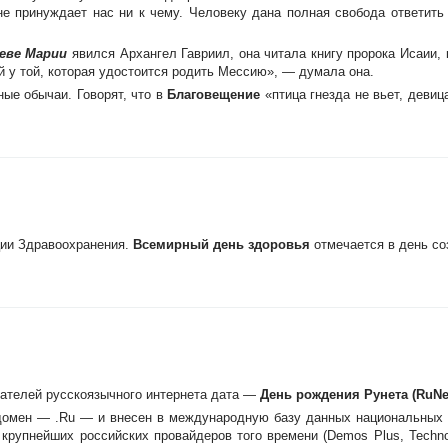
 не принуждает нас ни к чему. Человеку дана полная свобода ответить
еве Марии
явился Архангел Гавриил, она читала книгу пророка Исаии, к
й у той, которая удостоится родить Мессию», — думала она.
ые обычаи. Говорят, что в
Благовещение
«птица гнезда не вьет, девиц
ции Здpавоохpанения.
Всемирный день здоровья
отмечается в день со
ателей русскоязычного интернета дата —
День рождения Рунета (RuNe
домен — .Ru — и внесен в международную базу данных национальных 
и крупнейших российских провайдеров того времени (Demos Plus, Techn