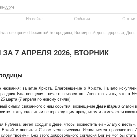
инбурге
: Благовещение Пресвятой Богородицы; Всемирный день здоровья; День
ЗА 7 АПРЕЛЯ 2026, ВТОРНИК
ородицы
 названия: зачатие Христа, Благовещение о Христе, Начало искуплен
раздник Благовещения, ничего неизвестно. Известно лишь, что в 56
25 марта (7 апреля по новому стилю).
ный смысл связанного с ним события: возвещение
Деве Марии
благой в
осится к двунадесятым непереходящим праздникам и отмечается каждый
я Рублева: ангел сходит к Деве, чтобы возвестить ей «Благую весть».
ожий становится Сыном человеческим. Исполняется пророчество И
 слову твоему». Без этого добровольного согласия Бог не мог бы стать