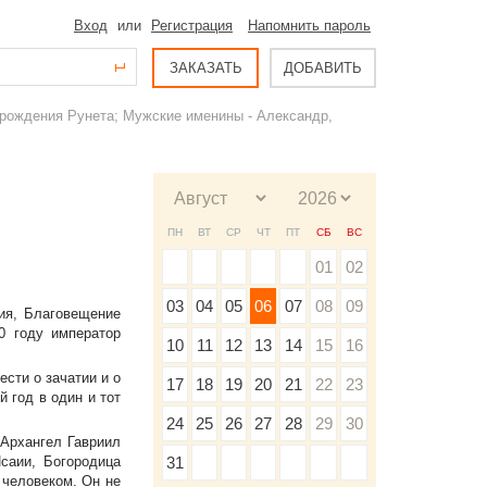
Вход
или
Регистрация
Напомнить пароль
ЗАКАЗАТЬ
ДОБАВИТЬ
 рождения Рунета; Мужские именины - Александр,
ПН
ВТ
СР
ЧТ
ПТ
СБ
ВС
01
02
03
04
05
06
07
08
09
ия, Благовещение
0 году император
10
11
12
13
14
15
16
ести о зачатии и о
17
18
19
20
21
22
23
 год в один и тот
24
25
26
27
28
29
30
 Архангел Гавриил
саии, Богородица
31
 человеком. Он не