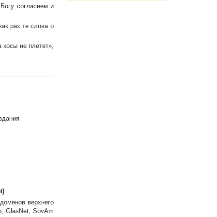
 Богу согласием и
ак раз те слова о
а косы не плетет»,
здания
t)
.
доменов верхнего
o, GlasNet, SovAm