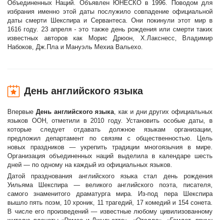
Объединенных Наций. Объявлен ЮНЕСКО в 1996. Поводом для
избрания именно этой даты послужило совпадение официальной
даты смерти Шекспира и Сервантеса. Они покинули этот мир в
1616 году. 23 апреля - это также день рождения или смерти таких
известных авторов как Морис Дрюон, X.Лакснесс, Владимир
Набоков, Дж.Пла и Мануэль Мехиа Вальехо.
День английского языка
Впервые
День английского языка
, как и дни других официальных
языков ООН, отметили в 2010 году. Установить особые даты, в
которые следует отдавать должное языкам организации,
предложил департамент по связям с общественностью. Цель
новых праздников — укрепить традиции многоязычия в мире.
Организация объединенных наций выделила в календаре шесть
дней — по одному на каждый из официальных языков.
Датой празднования английского языка стал день рождения
Уильяма Шекспира — великого английского поэта, писателя,
самого знаменитого драматурга мира. Из-под пера Шекспира
вышло пять поэм, 10 хроник, 11 трагедий, 17 комедий и 154 сонета.
В числе его произведений — известные любому цивилизованному