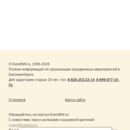
© EventNN.ru, 2006-2026
Полная информация об организации праздничных мероприятий в
Екатеринбурге.
Для аудитории старше 16 лет. тел.
8-920-253-22-14
,
8-999-077-15-
51
О проекте
Карта сайта
Обращайтесь на портал
EventNN.ru
:
С новостями, пресс-релизами и разумной критикой:
news@eventnn.ru