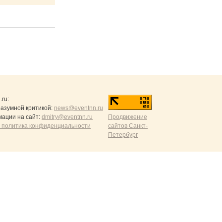
.ru
:
разумной критикой:
news@eventnn.ru
ации на сайт:
dmitry@eventnn.ru
Продвижение
 политика конфиденциальности
сайтов Санкт-
Петербург