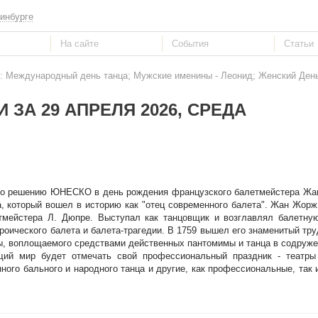
инбурге
6: Международный день танца; Мужские именины - Леонид; Женский День
 ЗА 29 АПРЕЛЯ 2026, СРЕДА
 по решению ЮНЕСКО в день рождения французского балетмейстера Жа
, который вошел в историю как "отец современного балета". Жан Жорж 
етмейстера Л. Дюпре. Выступал как танцовщик и возглавлял балетну
роического балета и балета-трагедии. В 1759 вышел его знаменитый тру
сы, воплощаемого средствами действенных пантомимы и танца в содруже
щий мир будет отмечать свой профессиональный праздник - театры
ого бального и народного танца и другие, как профессиональные, так