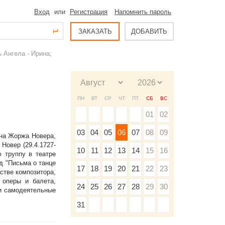
Вход
или
Регистрация
Напомнить пароль
ЗАКАЗАТЬ
ДОБАВИТЬ
 Ангела - Ирина;
ПН
ВТ
СР
ЧТ
ПТ
СБ
ВС
01
02
03
04
05
06
07
08
09
на Жоржа Новера,
Новер (29.4.1727-
10
11
12
13
14
15
16
ю труппу в театре
д "Письма о танце
17
18
19
20
21
22
23
стве композитора,
 оперы и балета,
24
25
26
27
28
29
30
 и самодеятельные
31