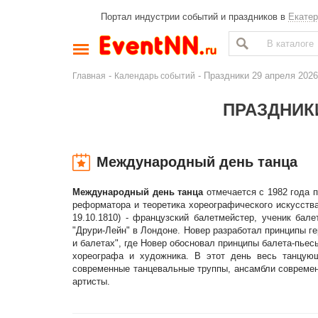
Портал индустрии событий и праздников в
Екатер
-
- Праздники 29 апреля 202
Главная
Календарь событий
ПРАЗДНИКИ
Международный день танца
Международный день танца
отмечается с 1982 года
реформатора и теоретика хореографического искусства
19.10.1810) - французский балетмейстер, ученик бал
"Друри-Лейн" в Лондоне. Новер разработал принципы ге
и балетах", где Новер обосновал принципы балета-пье
хореографа и художника. В этот день весь танцую
современные танцевальные труппы, ансамбли современн
артисты.