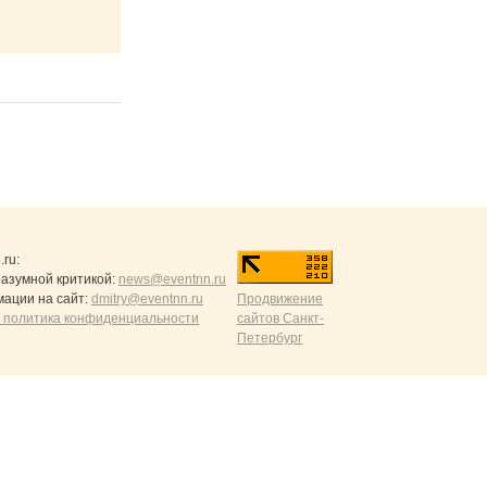
.ru
:
разумной критикой:
news@eventnn.ru
ации на сайт:
dmitry@eventnn.ru
Продвижение
 политика конфиденциальности
сайтов Санкт-
Петербург