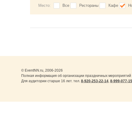
Место:
Все
Рестораны
Кафе
Н
© EventNN.ru, 2006-2026
Полная информация об организации праздничных мероприятий в
Для аудитории старше 16 лет. тел.
8-920-253-22-14
,
8-999-077-1