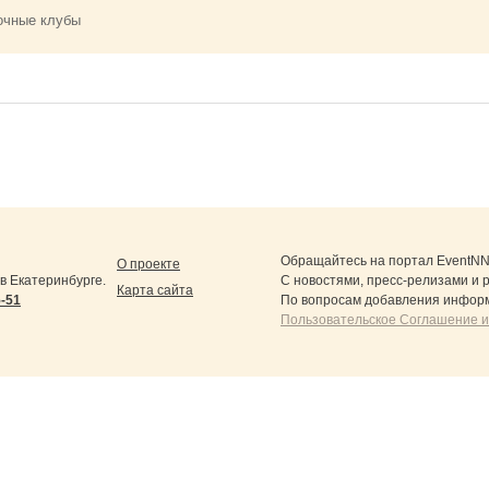
очные клубы
Обращайтесь на портал
EventNN
О проекте
 Екатеринбурге.
С новостями, пресс-релизами и 
Карта сайта
5-51
По вопросам добавления информ
Пользовательское Соглашение и