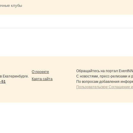
очные клубы
Обращайтесь на портал
EventNN
О проекте
 Екатеринбурге.
С новостями, пресс-релизами и 
Карта сайта
5-51
По вопросам добавления информ
Пользовательское Соглашение и