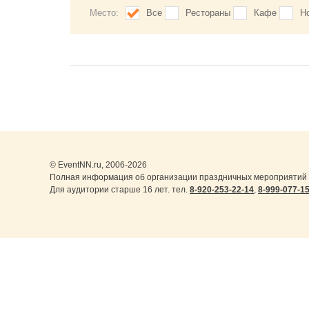
Место:
Все
Рестораны
Кафе
Н
© EventNN.ru, 2006-2026
Полная информация об организации праздничных мероприятий в
Для аудитории старше 16 лет. тел.
8-920-253-22-14
,
8-999-077-1