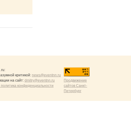
.ru
:
разумной критикой:
news@eventnn.ru
ации на сайт:
dmitry@eventnn.ru
Продвижение
 политика конфиденциальности
сайтов Санкт-
Петербург