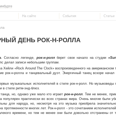
инбурге
лла
НЫЙ ДЕНЬ РОК-Н-РОЛЛА
а
. Согласно легенде,
рок-н-ролл
берет свое начало на студии
«Sun
пс делал записи небольшим группам.
а Хейли «Rock Around The Clock» воспроизведенного на американском 
ние рок-н-ролла и танцевальный дуэт. Энергичный танец вскоре начал
рвых музыкальных исполнителей в стиле рок-н-ролл. Но музыковеды 
ни в стиле ритм-энд-блюз.
танца, но, однако уже мало кто играет
рок-н-ролл
. Тем не менее, при
 популярен практически во всех странах мира. Очень многие были уб
льны для народа, но, несмотря на это музыка приобрела значительн
на протяженности многих лет. Рок-н-ролл - это сочетанием исполнителе
алекого времени, но тем не менее они были довольно отстранены от 