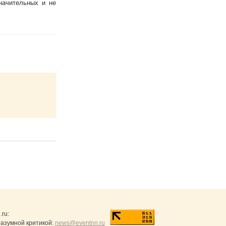
начительных и не
.ru
:
разумной критикой:
news@eventnn.ru