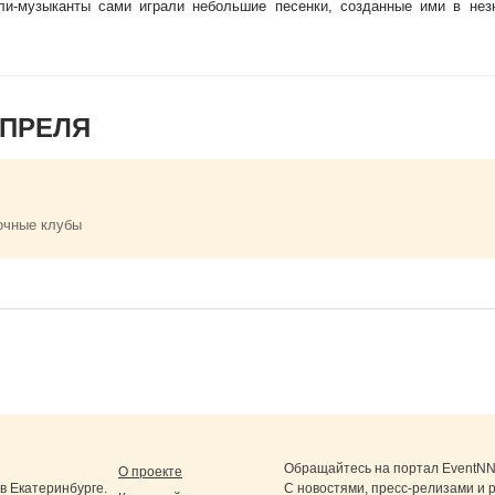
ели-музыканты сами играли небольшие песенки, созданные ими в нез
АПРЕЛЯ
очные клубы
Обращайтесь на портал
EventNN
О проекте
 Екатеринбурге.
С новостями, пресс-релизами и 