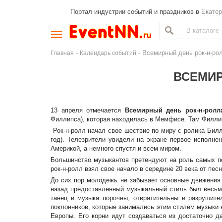
Портал индустрии событий и праздников в
Екатер
-
- Всемирный день рок-н-ро
Главная
Календарь событий
ВСЕМИР
13 апреля отмечается
Всемирный день рок-н-ролл
Филлипса), которая находилась в Мемфисе. Там Филли
Рок-н-ролл начал свое шествие по миру с ролика Билл
год). Телезрители увидели на экране первое исполне
Америкой, а немного спустя и всем миром.
Большинство музыкантов претендуют на роль самых пе
рок-н-ролл взял свое начало в середине 20 века от пес
До сих пор молодежь не забывает основные движения 
назад предоставленный музыкальный стиль был весьма
танец и музыка порочны, отвратительны и разрушите
поклонников, которые занимались этим стилем музыки 
Европы. Его корни идут создаваться из достаточно д