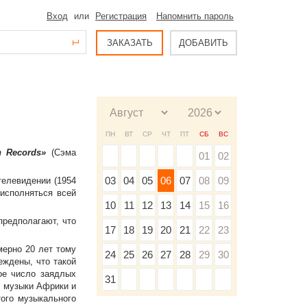
Вход
или
Регистрация
Напомнить пароль
ЗАКАЗАТЬ
ДОБАВИТЬ
ПН
ВТ
СР
ЧТ
ПТ
СБ
ВС
 Records»
(Сэма
01
02
03
04
05
06
07
08
09
телевидении (1954
 исполняться всей
10
11
12
13
14
15
16
предполагают, что
17
18
19
20
21
22
23
мерно 20 лет тому
24
25
26
27
28
29
30
еждены, что такой
ое число заядлых
31
й музыки Африки и
того музыкального