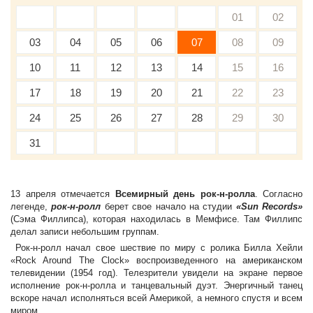
01
02
03
04
05
06
07
08
09
10
11
12
13
14
15
16
17
18
19
20
21
22
23
24
25
26
27
28
29
30
31
13 апреля отмечается
Всемирный день рок-н-ролла
. Согласно
легенде,
рок-н-ролл
берет свое начало на студии
«Sun Records»
(Сэма Филлипса), которая находилась в Мемфисе. Там Филлипс
делал записи небольшим группам.
Рок-н-ролл начал свое шествие по миру с ролика Билла Хейли
«Rock Around The Clock» воспроизведенного на американском
телевидении (1954 год). Телезрители увидели на экране первое
исполнение рок-н-ролла и танцевальный дуэт. Энергичный танец
вскоре начал исполняться всей Америкой, а немного спустя и всем
миром.