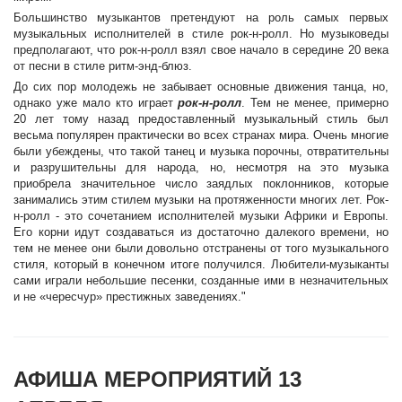
Большинство музыкантов претендуют на роль самых первых
музыкальных исполнителей в стиле рок-н-ролл. Но музыковеды
предполагают, что рок-н-ролл взял свое начало в середине 20 века
от песни в стиле ритм-энд-блюз.
До сих пор молодежь не забывает основные движения танца, но,
однако уже мало кто играет
рок-н-ролл
. Тем не менее, примерно
20 лет тому назад предоставленный музыкальный стиль был
весьма популярен практически во всех странах мира. Очень многие
были убеждены, что такой танец и музыка порочны, отвратительны
и разрушительны для народа, но, несмотря на это музыка
приобрела значительное число заядлых поклонников, которые
занимались этим стилем музыки на протяженности многих лет. Рок-
н-ролл - это сочетанием исполнителей музыки Африки и Европы.
Его корни идут создаваться из достаточно далекого времени, но
тем не менее они были довольно отстранены от того музыкального
стиля, который в конечном итоге получился. Любители-музыканты
сами играли небольшие песенки, созданные ими в незначительных
и не «чересчур» престижных заведениях."
АФИША МЕРОПРИЯТИЙ 13