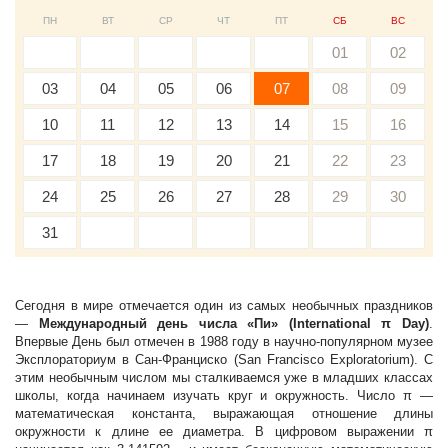
ПН
ВТ
СР
ЧТ
ПТ
СБ
ВС
01
02
03
04
05
06
07
08
09
10
11
12
13
14
15
16
17
18
19
20
21
22
23
24
25
26
27
28
29
30
31
Сегодня в мире отмечается один из самых необычных праздников
—
Международный день числа «Пи» (International π Day)
.
Впервые День был отмечен в 1988 году в научно-популярном музее
Эксплораториум в Сан-Франциско (San Francisco Exploratorium). С
этим необычным числом мы сталкиваемся уже в младших классах
школы, когда начинаем изучать круг и окружность. Число π —
математическая константа, выражающая отношение длины
окружности к длине ее диаметра. В цифровом выражении π