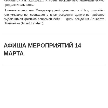
начинается как 3,141592... и имеет бесконечную математическую
продолжительность.
Примечательно, что Международный день числа «Пи», случайно
или умышленно, совпадает с днем рождения одного из наиболее
выдающихся физиков современности — днем рождения Альберта
Эйнштейна (Albert Einstein).
АФИША МЕРОПРИЯТИЙ 14
МАРТА