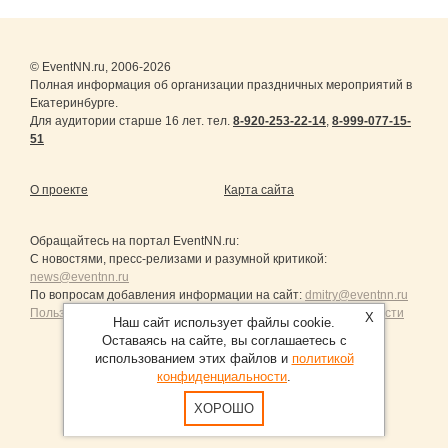
© EventNN.ru, 2006-2026
Полная информация об организации праздничных мероприятий в
Екатеринбурге.
Для аудитории старше 16 лет. тел.
8-920-253-22-14
,
8-999-077-15-
51
О проекте
Карта сайта
Обращайтесь на портал
EventNN.ru
:
С новостями, пресс-релизами и разумной критикой:
news@eventnn.ru
По вопросам добавления информации на сайт:
dmitry@eventnn.ru
Пользовательское Соглашение и политика конфиденциальности
X
Наш сайт использует файлы cookie.
Оставаясь на сайте, вы соглашаетесь с
использованием этих файлов и
политикой
конфиденциальности
.
Продвижение сайтов Санкт-Петербург
ХОРОШО