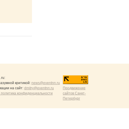
.ru
:
разумной критикой:
news@eventnn.ru
ации на сайт:
dmitry@eventnn.ru
Продвижение
 политика конфиденциальности
сайтов Санкт-
Петербург