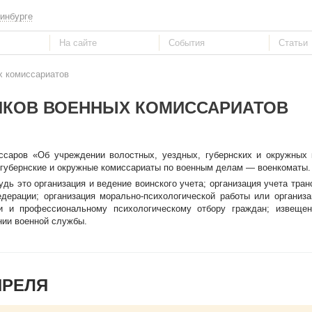
инбурге
х комиссариатов
ИКОВ ВОЕННЫХ КОМИССАРИАТОВ
ссаров «Об учреждении волостных, уездных, губернских и окружных 
губернские и окружные комиссариаты по военным делам — военкоматы.
удь это организация и ведение воинского учета; организация учета тран
ерации; организация морально-психологической работы или организа
ии и профессиональному психологическому отбору граждан; извеще
нии военной службы.
ПРЕЛЯ