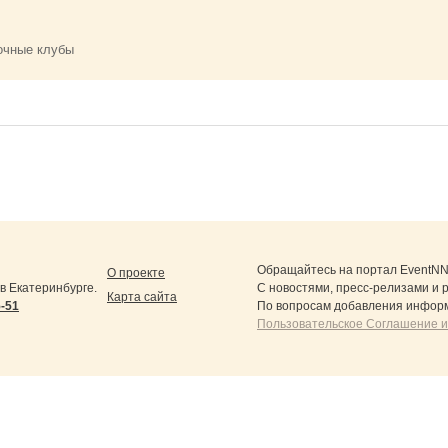
очные клубы
Обращайтесь на портал
EventNN
О проекте
 Екатеринбурге.
С новостями, пресс-релизами и 
Карта сайта
5-51
По вопросам добавления информ
Пользовательское Соглашение и