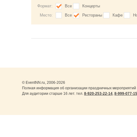
Формат:
Все
Концерты
Место:
Все
Рестораны
Кафе
Н
© EventNN.ru, 2006-2026
Полная информация об организации праздничных мероприятий в
Для аудитории старше 16 лет. тел.
8-920-253-22-14
,
8-999-077-1