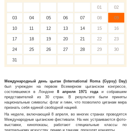
01
02
03
04
05
06
07
08
09
10
11
12
13
14
15
16
17
18
19
20
21
22
23
24
25
26
27
28
29
30
31
Международный день цыган (International Roma (Gypsy) Day)
был учрежден на первом Всемирном цыганском конгрессе,
состоявшемся в Лондоне
8 апреля 1971 года
и собравшем
представителей из 30 стран. В результате были приняты
национальные символы: флаг и гимн, что позволило циганам мира
признать себя единой свободной нацией.
На неделе, включающей 8 апреля, во многих странах проводятся
Международные цыганские фестивали. На них устраиваются фото-
выставки, кинопоказы, работают специальные классы по
театральному искусству, пению и танцам, проходят концерты.