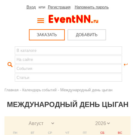
Вход
или
Регистрация
Напомнить пароль
ЗАКАЗАТЬ
ДОБАВИТЬ
-
- Международный день цыган
Главная
Календарь событий
МЕЖДУНАРОДНЫЙ ДЕНЬ ЦЫГАН
ПН
ВТ
СР
ЧТ
ПТ
СБ
ВС