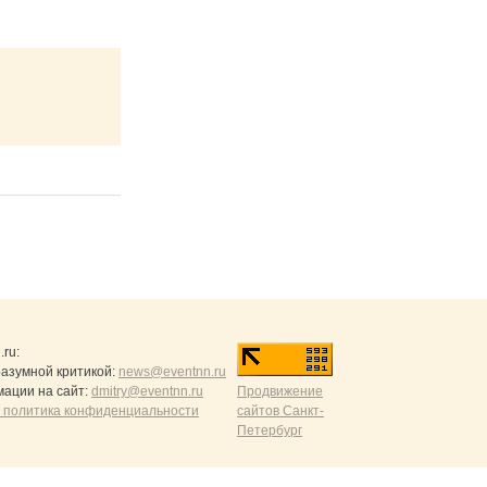
.ru
:
разумной критикой:
news@eventnn.ru
ации на сайт:
dmitry@eventnn.ru
Продвижение
 политика конфиденциальности
сайтов Санкт-
Петербург