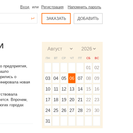
Вход
или
Регистрация
Напомнить пароль
ЗАКАЗАТЬ
ДОБАВИТЬ
И
ПН
ВТ
СР
ЧТ
ПТ
СБ
ВС
о предприятия,
01
02
вышло
рились о
03
04
05
06
07
08
09
динировала новая
10
11
12
13
14
15
16
тствовала
17
18
19
20
21
22
23
ется. Впрочем,
огих городах
24
25
26
27
28
29
30
31