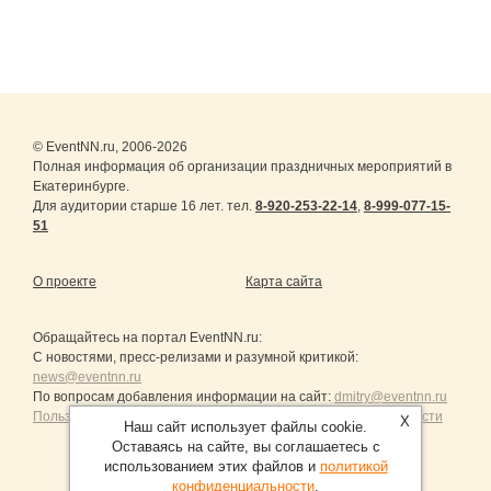
© EventNN.ru, 2006-2026
Полная информация об организации праздничных мероприятий в
Екатеринбурге.
Для аудитории старше 16 лет. тел.
8-920-253-22-14
,
8-999-077-15-
51
О проекте
Карта сайта
Обращайтесь на портал
EventNN.ru
:
С новостями, пресс-релизами и разумной критикой:
news@eventnn.ru
По вопросам добавления информации на сайт:
dmitry@eventnn.ru
Пользовательское Соглашение и политика конфиденциальности
X
Наш сайт использует файлы cookie.
Оставаясь на сайте, вы соглашаетесь с
использованием этих файлов и
политикой
конфиденциальности
.