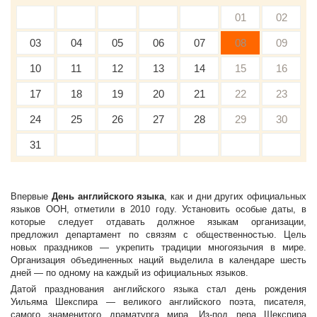
01
02
03
04
05
06
07
08
09
10
11
12
13
14
15
16
17
18
19
20
21
22
23
24
25
26
27
28
29
30
31
Впервые
День английского языка
, как и дни других официальных
языков ООН, отметили в 2010 году. Установить особые даты, в
которые следует отдавать должное языкам организации,
предложил департамент по связям с общественностью. Цель
новых праздников — укрепить традиции многоязычия в мире.
Организация объединенных наций выделила в календаре шесть
дней — по одному на каждый из официальных языков.
Датой празднования английского языка стал день рождения
Уильяма Шекспира — великого английского поэта, писателя,
самого знаменитого драматурга мира. Из-под пера Шекспира