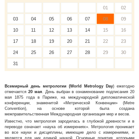
01
02
03
04
05
06
07
08
09
10
11
12
13
14
15
16
17
18
19
20
21
22
23
24
25
26
27
28
29
30
31
Всемирный день метрологии (World Metrology Day
) ежегодно
отмечается
20 мая
. День выбран в ознаменование подписания 20
мая 1875 года в Париже, на международной дипломатической
конференции, знаменитой «Метрической Конвенции» (Metre
Convention), на основе которой была создана
межправительственная Международная организация мер и весов.
Известно, что метрология зародилась в глубокой древности и в
переводе означает «наука об измерениях». Метрология проникает
во все науки и дисциплины, имеющие дело с измерениями, и
является для них единой наукой. Основные понятия, которыми