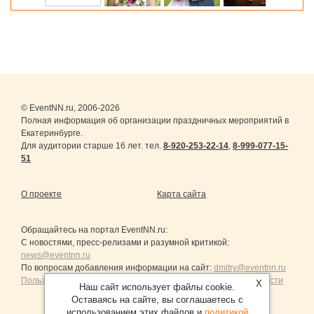
© EventNN.ru, 2006-2026
Полная информация об организации праздничных мероприятий в
Екатеринбурге.
Для аудитории старше 16 лет. тел.
8-920-253-22-14
,
8-999-077-15-
51
О проекте
Карта сайта
Обращайтесь на портал
EventNN.ru
:
С новостями, пресс-релизами и разумной критикой:
news@eventnn.ru
По вопросам добавления информации на сайт:
dmitry@eventnn.ru
Пользовательское Соглашение и политика конфиденциальности
X
Наш сайт использует файлы cookie.
Оставаясь на сайте, вы соглашаетесь с
использованием этих файлов и
политикой