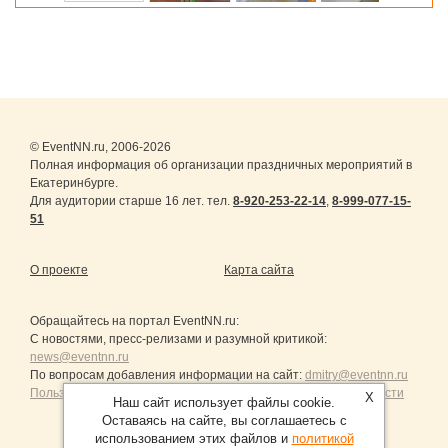
© EventNN.ru, 2006-2026
Полная информация об организации праздничных мероприятий в
Екатеринбурге.
Для аудитории старше 16 лет. тел.
8-920-253-22-14
,
8-999-077-15-
51
О проекте
Карта сайта
Обращайтесь на портал
EventNN.ru
:
С новостями, пресс-релизами и разумной критикой:
news@eventnn.ru
По вопросам добавления информации на сайт:
dmitry@eventnn.ru
Пользовательское Соглашение и политика конфиденциальности
X
Наш сайт использует файлы cookie.
Оставаясь на сайте, вы соглашаетесь с
использованием этих файлов и
политикой