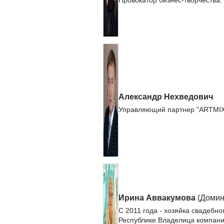
Провокатор бизнес-творчества.
Александр Нехведович
Управляющий партнер "ARTMIX 
Ирина Аввакумова
(Домин
С 2011 года - хозяйка свадебно
Республике.Владелица компани