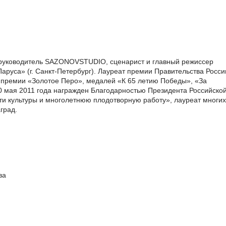
руководитель SAZONOVSTUDIO, сценарист и главный режиссер
аруса» (г. Санкт-Петербург). Лауреат премии Правительства Росси
д, премии «Золотое Перо», медалей «К 65 летию Победы», «За
0 мая 2011 года награжден Благодарностью Президента Российско
ти культуры и многолетнюю плодотворную работу», лауреат многих
град.
ва