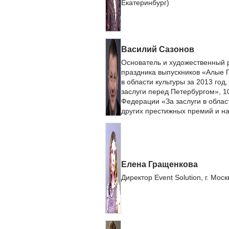
Екатеринбург)
Василий Сазонов
Основатель и художественный 
праздника выпускников «Алые П
в области культуры за 2013 го
заслуги перед Петербургом», 1
Федерации «За заслуги в облас
других престижных премий и на
Елена Гращенкова
Директор Event Solution, г. Моск