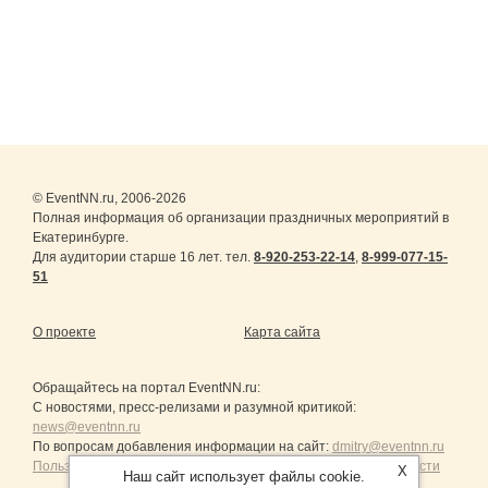
© EventNN.ru, 2006-2026
Полная информация об организации праздничных мероприятий в
Екатеринбурге.
Для аудитории старше 16 лет. тел.
8-920-253-22-14
,
8-999-077-15-
51
О проекте
Карта сайта
Обращайтесь на портал
EventNN.ru
:
С новостями, пресс-релизами и разумной критикой:
news@eventnn.ru
По вопросам добавления информации на сайт:
dmitry@eventnn.ru
Пользовательское Соглашение и политика конфиденциальности
X
Наш сайт использует файлы cookie.