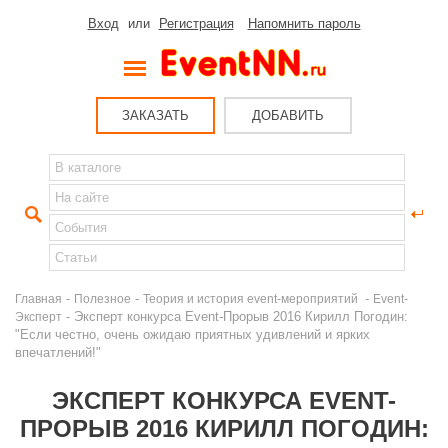
Вход
или
Регистрация
Напомнить пароль
ЗАКАЗАТЬ
ДОБАВИТЬ
-
-
-
Главная
Полезное
Теория и история event-мероприятий
Event-
- Эксперт конкурса Event-Прорыв 2016 Кирилл Погодин:
Эксперт
"Если честно, очень ожидаю приятных удивлений и ярких
впечатлений!"
ЭКСПЕРТ КОНКУРСА EVENT-
ПРОРЫВ 2016 КИРИЛЛ ПОГОДИН: