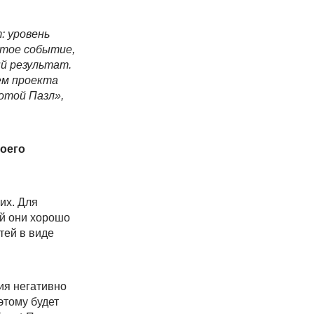
: уровень
утое событие,
ый результат.
ем проекта
отой Пазл»,
воего
их. Для
ый они хорошо
тей в виде
ия негативно
этому будет