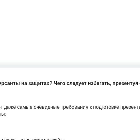
рсанты на защитах? Чего следует избегать, презентуя
ют даже самые очевидные требования к подготовке презента
ты:
идеале – один тезис на слайд;