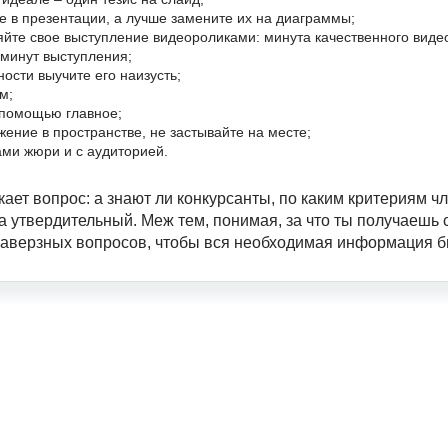
 в презентации, а лучше замените их на диаграммы;
йте свое выступление видеороликами: минута качественного виде
 минут выступления;
ности выучите его наизусть;
м;
 помощью главное;
жение в пространстве, не застывайте на месте;
ами жюри и с аудиторией.
икает вопрос: а знают ли конкурсанты, по каким критериям 
да утвердительный. Меж тем, понимая, за что ты получаешь 
о каверзных вопросов, чтобы вся необходимая информация 