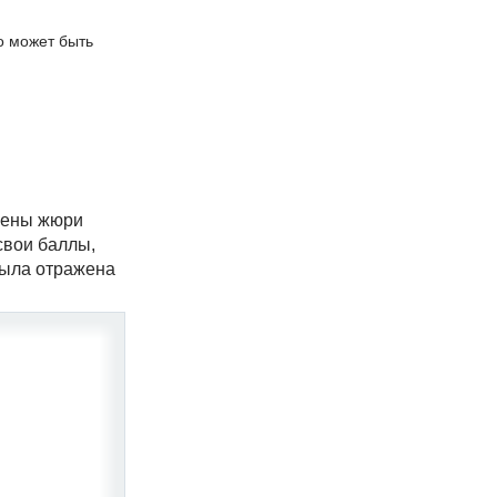
о может быть
члены жюри
свои баллы,
была отражена