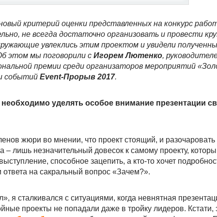
новый критерий оценки представленных на конкурс работ
ьно, не всегда достаточно организовать и провести кр
окружающие увлеклись этим проектом и увидели полученн
Об этом мы поговорили с
Игорем Лютенко
, руководител
ональной премии среди организаторов мероприятий «Зол
ии событий
Event-Прорыв 2017
.
м необходимо уделять особое внимание презентации с
ленов жюри во мнении, что проект стоящий, и разочаровать 
а – лишь незначительный довесок к самому проекту, котор
выступление, способное зацепить, а кто-то хочет подробнос
и ответа на сакральный вопрос «Зачем?».
», я сталкивался с ситуациями, когда невнятная презентац
ойные проекты не попадали даже в тройку лидеров. Кстати, 