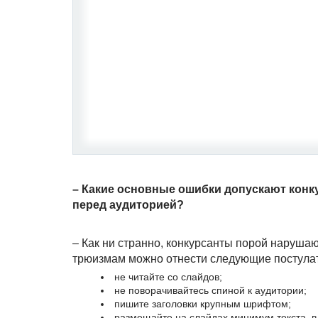
– Какие основные ошибки допускают конку
перед аудиторией?
– Как ни странно, конкурсанты порой наруша
трюизмам можно отнести следующие постула
не читайте со слайдов;
не поворачивайтесь спиной к аудитории;
пишите заголовки крупным шрифтом;
размещайте на слайдах минимум текста, в 