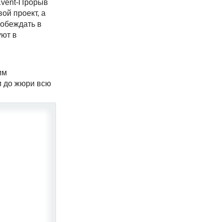
Event-Прорыв
ой проект, а
побеждать в
уют в
им
и до жюри всю