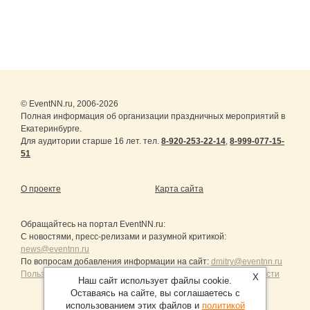
© EventNN.ru, 2006-2026
Полная информация об организации праздничных мероприятий в
Екатеринбурге.
Для аудитории старше 16 лет. тел.
8-920-253-22-14
,
8-999-077-15-
51
О проекте
Карта сайта
Обращайтесь на портал
EventNN.ru
:
С новостями, пресс-релизами и разумной критикой:
news@eventnn.ru
По вопросам добавления информации на сайт:
dmitry@eventnn.ru
Пользовательское Соглашение и политика конфиденциальности
X
Наш сайт использует файлы cookie.
Оставаясь на сайте, вы соглашаетесь с
использованием этих файлов и
политикой