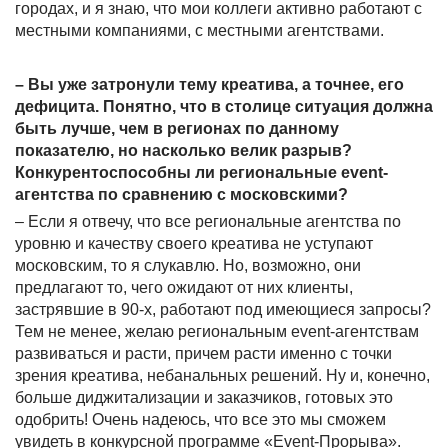
городах, и я знаю, что мои коллеги активно работают с
местными компаниями, с местными агентствами.
– Вы уже затронули тему креатива, а точнее, его
дефицита. Понятно, что в столице ситуация должна
быть лучше, чем в регионах по данному
показателю, но насколько велик разрыв?
Конкурентоспособны ли региональные
event
-
агентства по сравнению с московскими?
– Если я отвечу, что все региональные агентства по
уровню и качеству своего креатива не уступают
московским, то я слукавлю. Но, возможно, они
предлагают то, чего ожидают от них клиенты,
застрявшие в 90-х, работают под имеющиеся запросы?
Тем не менее, желаю региональным
event
-агентствам
развиваться и расти, причем расти именно с точки
зрения креатива, небанальных решений. Ну и, конечно,
больше диджитализации и заказчиков, готовых это
одобрить! Очень надеюсь, что все это мы сможем
увидеть в конкурсной программе «
Event
-Прорыва».