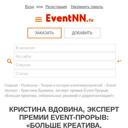
Вход
или
Регистрация
Напомнить пароль
ЗАКАЗАТЬ
ДОБАВИТЬ
-
-
-
Главная
Полезное
Теория и история event-мероприятий
Event-
- Кристина Вдовина, эксперт премии Event-Прорыв:
Эксперт
«Больше креатива, небанальных решений и диджитализации!»
КРИСТИНА ВДОВИНА, ЭКСПЕРТ
ПРЕМИИ EVENT-ПРОРЫВ:
«БОЛЬШЕ КРЕАТИВА,