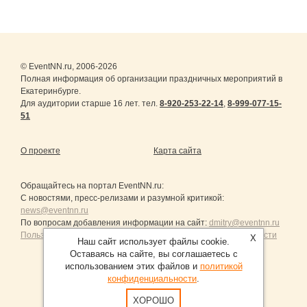
© EventNN.ru, 2006-2026
Полная информация об организации праздничных мероприятий в
Екатеринбурге.
Для аудитории старше 16 лет. тел.
8-920-253-22-14
,
8-999-077-15-
51
О проекте
Карта сайта
Обращайтесь на портал
EventNN.ru
:
С новостями, пресс-релизами и разумной критикой:
news@eventnn.ru
По вопросам добавления информации на сайт:
dmitry@eventnn.ru
Пользовательское Соглашение и политика конфиденциальности
X
Наш сайт использует файлы cookie.
Оставаясь на сайте, вы соглашаетесь с
использованием этих файлов и
политикой
конфиденциальности
.
Продвижение сайтов Санкт-Петербург
ХОРОШО