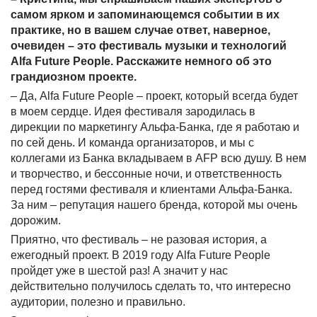
самом ярком и запоминающемся событии в их
практике, но в вашем случае ответ, наверное,
очевиден – это фестиваль музыки и технологий
Alfa
Future
People
. Расскажите немного об это
грандиозном проекте.
– Да,
Alfa
Future
People
– проект, который всегда будет
в моем сердце. Идея фестиваля зародилась в
дирекции по маркетингу Альфа-Банка, где я работаю и
по сей день. И команда организаторов, и мы с
коллегами из Банка вкладываем в
AFP
всю душу. В нем
и творчество, и бессонные ночи, и ответственность
перед гостями фестиваля и клиентами Альфа-Банка.
За ним – репутация нашего бренда, которой мы очень
дорожим.
Приятно, что фестиваль – не разовая история, а
ежегодный проект. В 2019 году
Alfa
Future
People
пройдет уже в шестой раз! А значит у нас
действительно получилось сделать то, что интересно
аудитории, полезно и правильно.