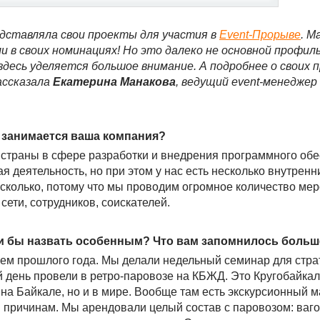
едставляла свои проекты для участия в
Event-Прорыве
. М
 в своих номинациях! Но это далеко не основной профил
десь уделяется большое внимание. А подробнее о своих 
ассказала
Екатерина Манакова
, ведущий event-менеджер
и занимается ваша компания?
 страны в сфере разработки и внедрения программного обе
я деятельность, но при этом у нас есть несколько внутренн
сколько, потому что мы проводим огромное количество ме
сети, сотрудников, соискателей.
и бы назвать особенным? Что вам запомнилось больш
м прошлого года. Мы делали недельный семинар для стра
й день провели в ретро-паровозе на КБЖД. Это Кругобайка
 на Байкале, но и в мире. Вообще там есть экскурсионный 
м причинам. Мы арендовали целый состав с паровозом: ваг