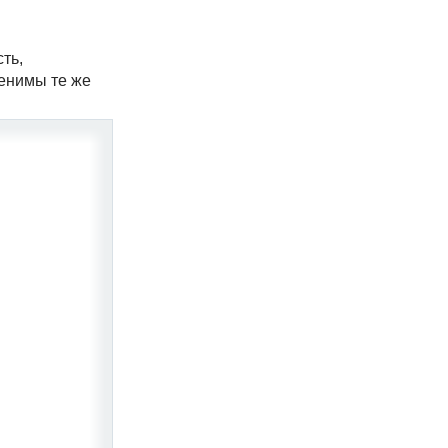
ть,
менимы те же