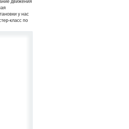
сание движения
ная
тановки у нас
стер-класс по