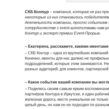
СКБ Контур
– компания, которая не раз пр
некоторые из них становились победителями
деятельности компании, просто событиям з
сотрудничестве с event-агентствами нам р
Контур и эксперт премии Event-Прорыв.
– Екатерина, расскажите, какими ивентам
– СКБ Контур – одна из крупнейших компаний
Конечно, ивенты для нас далеко не профильна
подразделений, которые этим занимаются. Не
разных аудиторий: для клиентов, партнерской 
– Какое событие вашей компании вы могл
– Поделюсь своим самым ярким воспоминание
партнёров Контура в Иркутске, и один рабочи
железная дорога, место уникальное не только
целый день, но нам он не подходил по разны