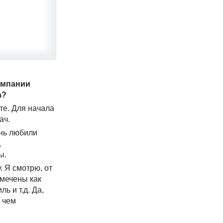
омпании
а?
те. Для начала
ач.
ень любили
,
ы.
. Я смотрю, от
тмечены как
ь и т.д. Да,
 чем