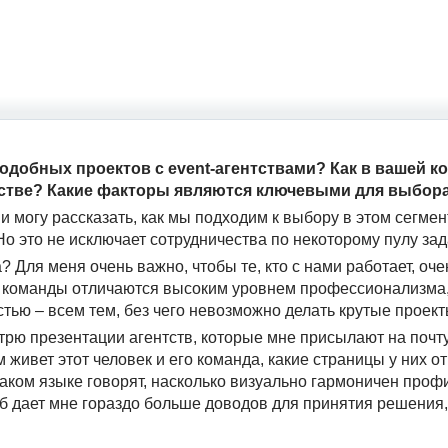
подобных проектов с
event
-агентствами? Как в вашей к
естве? Какие факторы являются ключевыми для выбор
и могу рассказать, как мы подходим к выбору в этом сегмен
Но это не исключает сотрудничества по некоторому пулу зад
? Для меня очень важно, чтобы те, кто с нами работает, оч
ие команды отличаются высоким уровнем профессионализма
тью – всем тем, без чего невозможно делать крутые проект
трю презентации агентств, которые мне присылают на почту
м живет этот человек и его команда, какие страницы у них о
каком языке говорят, насколько визуально гармоничен профил
об дает мне гораздо больше доводов для принятия решения,