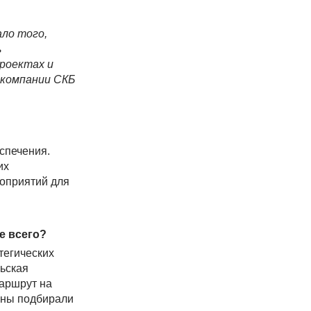
ало того,
ь
проектах и
 компании СКБ
спечения.
их
роприятий для
е всего?
тегических
льская
маршрут на
оны подбирали