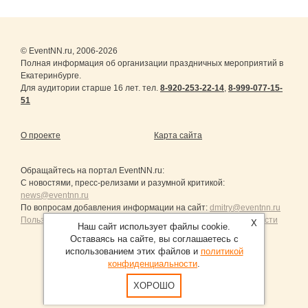
© EventNN.ru, 2006-2026
Полная информация об организации праздничных мероприятий в
Екатеринбурге.
Для аудитории старше 16 лет. тел.
8-920-253-22-14
,
8-999-077-15-
51
О проекте
Карта сайта
Обращайтесь на портал
EventNN.ru
:
С новостями, пресс-релизами и разумной критикой:
news@eventnn.ru
По вопросам добавления информации на сайт:
dmitry@eventnn.ru
Пользовательское Соглашение и политика конфиденциальности
X
Наш сайт использует файлы cookie.
Оставаясь на сайте, вы соглашаетесь с
использованием этих файлов и
политикой
конфиденциальности
.
Продвижение сайтов Санкт-Петербург
ХОРОШО