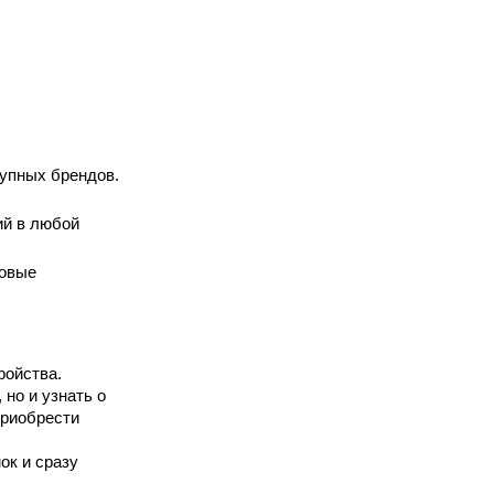
рупных брендов.
й в любой 
овые 
ойства. 
о и узнать о 
риобрести 
к и сразу 