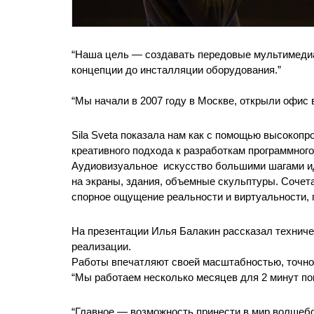
“Наша цель — создавать передовые мультимедиа 
концепции до инсталляции оборудования.”
“Мы начали в 2007 году в Москве, открыли офис 
Sila Sveta показала нам как с помощью высокопр
креативного подхода к разработкам программног
Аудиовизуальное  искусство большими шагами и
на экраны, здания, объемные скульптуры. Сочет
спорное ощущение реальности и виртуальности, г
На презентации Илья Балакин рассказал техничес
реализации.
Работы впечатляют своей масштабностью, точно
“Мы работаем несколько месяцев для 2 минут пока
“Главное — возможность принести в мир волшебс