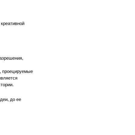
креативной 
азрешения, 
, проецируемые 
вляется 
стории.
еи, до ее 