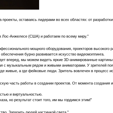
проекты, оставаясь лидерами во всех областях: от разработки 
в Лос-Анжелесе (США) и работаем по всему миру.”
офессионального мощного оборудования, проекторов высокого р
о обеспечения бурно развивается искусство видеомэппинга.
дет вперед, мы можем видеть яркие 3D-анимированные картины
ая с музыкальным рядом и живыми аниматорами. У зрителей поя
де живые, а где фейковые люди. Зритель вовлечен в процесс и
кую часть работы в создании проектов. От момента создания ид
стью и виртуальностью. 
за, но результат стоит того, им мы гордимся этим!”
тво. Заразить людей частичкой света.”