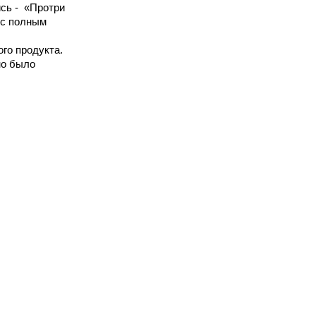
ь -  «Протри 
 с полным 
о продукта. 
о было 