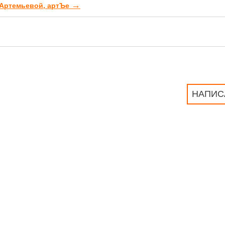
→
 Артемьевой, артЪе
НАПИС