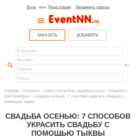
Вход
или
Регистрация
Напомнить пароль
ЗАКАЗАТЬ
ДОБАВИТЬ
-
-
-
Главная
Полезное
Советы по выбору свадебных услуг
Свадьба в
- Свадьба осенью: 7 способов украсить свадьбу с
Екатеринбурге
помощью тыквы
СВАДЬБА ОСЕНЬЮ: 7 СПОСОБОВ
УКРАСИТЬ СВАДЬБУ С
ПОМОЩЬЮ ТЫКВЫ