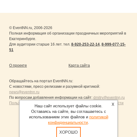
© EventNN.ru, 2006-2026
Полная информация об организации праздничных мероприятий в
Екатеринбурге.
Для аудитории старше 16 лет. тел.
8-920-253-22-14
,
8-999-077-15-
51
О проекте
Карта сайта
Обращайтесь на портал
EventNN.ru
:
С новостями, пресс-релизами и разумной критикой:
news@eventnn.ru
По вопросам добавления информации на сайт:
dmitry@eventnn.ru
Пользовательское Соглашение и политика конфиденциальности
X
Наш сайт использует файлы cookie.
Оставаясь на сайте, вы соглашаетесь с
использованием этих файлов и
политикой
конфиденциальности
.
Продвижение сайтов Санкт-Петербург
ХОРОШО