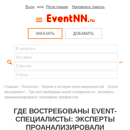
Вход
или
Регистрация
Напомнить пароль
ЗАКАЗАТЬ
ДОБАВИТЬ
-
-
-
Главная
Полезное
Теория и история event-мероприятий
Event-
- Где востребованы event-специалисты: эксперты
менеджмент
проанализировали географию профессии
ГДЕ ВОСТРЕБОВАНЫ EVENT-
СПЕЦИАЛИСТЫ: ЭКСПЕРТЫ
ПРОАНАЛИЗИРОВАЛИ