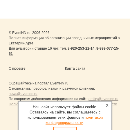
© EventNN.ru, 2006-2026
Полная информация об организации праздничных мероприятий в
Екатеринбурге.
Для аудитории старше 16 лет. тел.
8-920-253-22-14
,
8-999-077-15-
51
О проекте
Карта сайта
Обращайтесь на портал
EventNN.ru
:
С новостями, пресс-релизами и разумной критикой:
news@eventnn.ru
По вопросам добавления информации на сайт:
dmitry@eventnn.ru
Пользовательское Соглашение и политика конфиденциальности
X
Наш сайт использует файлы cookie.
Оставаясь на сайте, вы соглашаетесь с
использованием этих файлов и
политикой
конфиденциальности
.
Продвижение сайтов Санкт-Петербург