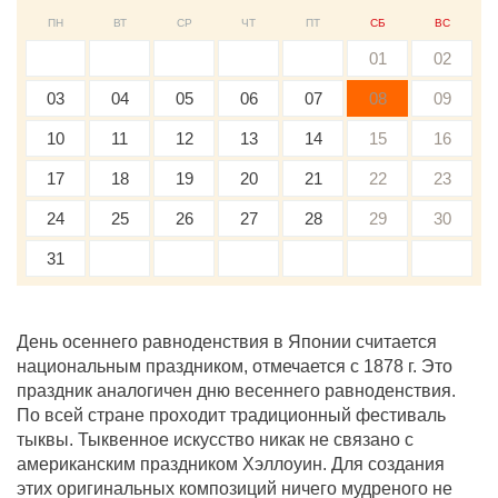
ПН
ВТ
СР
ЧТ
ПТ
СБ
ВС
01
02
03
04
05
06
07
08
09
10
11
12
13
14
15
16
17
18
19
20
21
22
23
24
25
26
27
28
29
30
31
День осеннего равноденствия в Японии считается
национальным праздником, отмечается с 1878 г. Это
праздник аналогичен дню весеннего равноденствия.
По всей стране проходит традиционный фестиваль
тыквы. Тыквенное искусство никак не связано с
американским праздником Хэллоуин. Для создания
этих оригинальных композиций ничего мудреного не