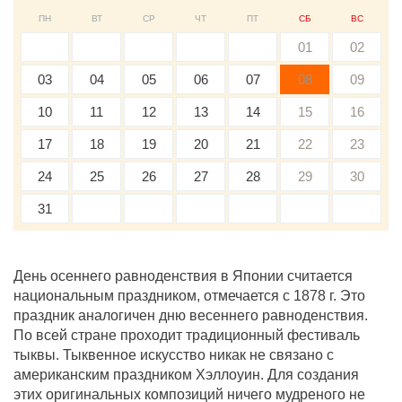
ПН
ВТ
СР
ЧТ
ПТ
СБ
ВС
01
02
03
04
05
06
07
08
09
10
11
12
13
14
15
16
17
18
19
20
21
22
23
24
25
26
27
28
29
30
31
День осеннего равноденствия в Японии считается
национальным праздником, отмечается с 1878 г. Это
праздник аналогичен дню весеннего равноденствия.
По всей стране проходит традиционный фестиваль
тыквы. Тыквенное искусство никак не связано с
американским праздником Хэллоуин. Для создания
этих оригинальных композиций ничего мудреного не