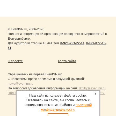
© EventNN.ru, 2006-2026
Полная информация об организации праздничных мероприятий в
Екатеринбурге.
Для аудитории старше 16 лет. тел.
8-920-253-22-14
,
8-999-077-15-
51
О проекте
Карта сайта
Обращайтесь на портал
EventNN.ru
:
С новостями, пресс-релизами и разумной критикой:
news@eventnn.ru
По вопросам добавления информации на сайт:
dmitry@eventnn.ru
Пользовательское Соглашение и политика конфиденциальности
X
Наш сайт использует файлы cookie.
Оставаясь на сайте, вы соглашаетесь с
использованием этих файлов и
политикой
конфиденциальности
.
Продвижение сайтов Санкт-Петербург