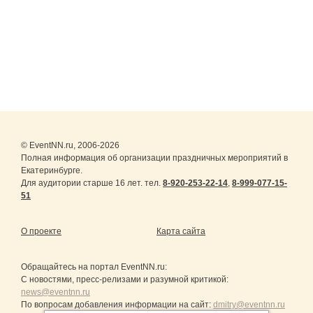
© EventNN.ru, 2006-2026
Полная информация об организации праздничных мероприятий в
Екатеринбурге.
Для аудитории старше 16 лет. тел.
8-920-253-22-14
,
8-999-077-15-
51
О проекте
Карта сайта
Обращайтесь на портал
EventNN.ru
:
С новостями, пресс-релизами и разумной критикой:
news@eventnn.ru
По вопросам добавления информации на сайт:
dmitry@eventnn.ru