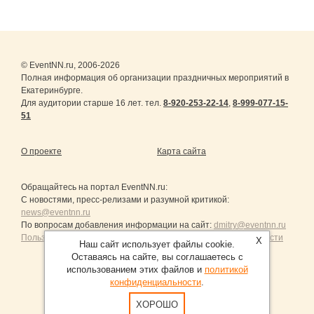
© EventNN.ru, 2006-2026
Полная информация об организации праздничных мероприятий в
Екатеринбурге.
Для аудитории старше 16 лет. тел.
8-920-253-22-14
,
8-999-077-15-
51
О проекте
Карта сайта
Обращайтесь на портал
EventNN.ru
:
С новостями, пресс-релизами и разумной критикой:
news@eventnn.ru
По вопросам добавления информации на сайт:
dmitry@eventnn.ru
Пользовательское Соглашение и политика конфиденциальности
X
Наш сайт использует файлы cookie.
Оставаясь на сайте, вы соглашаетесь с
использованием этих файлов и
политикой
конфиденциальности
.
Продвижение сайтов Санкт-Петербург
ХОРОШО