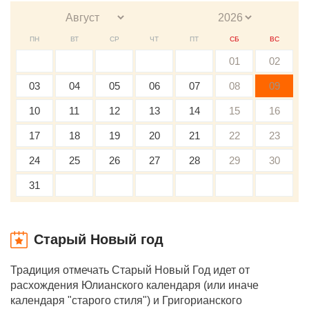
ПН
ВТ
СР
ЧТ
ПТ
СБ
ВС
01
02
03
04
05
06
07
08
09
10
11
12
13
14
15
16
17
18
19
20
21
22
23
24
25
26
27
28
29
30
31
Старый Новый год
Традиция отмечать Старый Новый Год идет от
расхождения Юлианского календаря (или иначе
календаря "старого стиля") и Григорианского