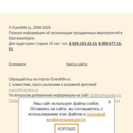
© EventNN.ru, 2006-2026
Полная информация об организации праздничных мероприятий в
Екатеринбурге.
Для аудитории старше 16 лет. тел.
8-920-253-22-14
,
8-999-077-15-
51
О проекте
Карта сайта
Обращайтесь на портал
EventNN.ru
:
С новостями, пресс-релизами и разумной критикой:
news@eventnn.ru
По вопросам добавления информации на сайт:
dmitry@eventnn.ru
Пользовательское Соглашение и политика конфиденциальности
X
Наш сайт использует файлы cookie.
Оставаясь на сайте, вы соглашаетесь с
использованием этих файлов и
политикой
конфиденциальности
.
Продвижение сайтов Санкт-Петербург
ХОРОШО