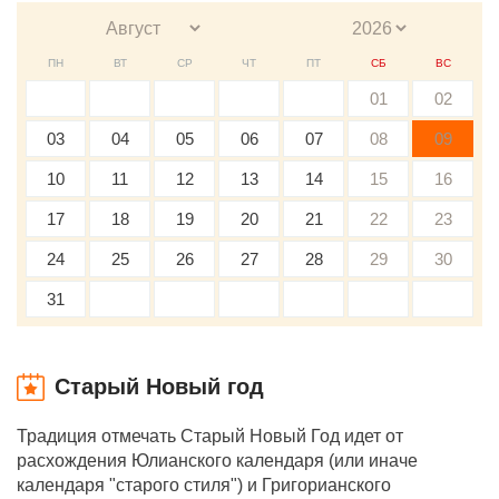
ПН
ВТ
СР
ЧТ
ПТ
СБ
ВС
01
02
03
04
05
06
07
08
09
10
11
12
13
14
15
16
17
18
19
20
21
22
23
24
25
26
27
28
29
30
31
Старый Новый год
Традиция отмечать Старый Новый Год идет от
расхождения Юлианского календаря (или иначе
календаря "старого стиля") и Григорианского