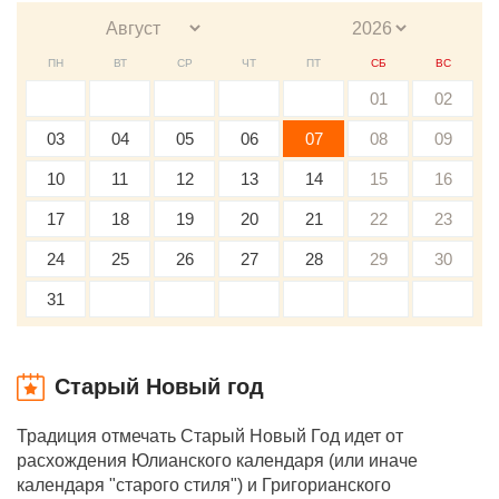
ПН
ВТ
СР
ЧТ
ПТ
СБ
ВС
01
02
03
04
05
06
07
08
09
10
11
12
13
14
15
16
17
18
19
20
21
22
23
24
25
26
27
28
29
30
31
Старый Новый год
Традиция отмечать Старый Новый Год идет от
расхождения Юлианского календаря (или иначе
календаря "старого стиля") и Григорианского