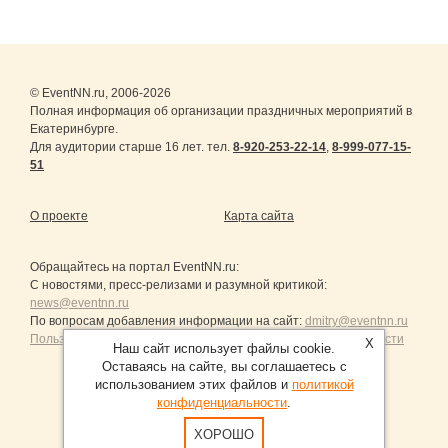
© EventNN.ru, 2006-2026
Полная информация об организации праздничных мероприятий в
Екатеринбурге.
Для аудитории старше 16 лет. тел.
8-920-253-22-14
,
8-999-077-15-
51
О проекте
Карта сайта
Обращайтесь на портал
EventNN.ru
:
С новостями, пресс-релизами и разумной критикой:
news@eventnn.ru
По вопросам добавления информации на сайт:
dmitry@eventnn.ru
Пользовательское Соглашение и политика конфиденциальности
X
Наш сайт использует файлы cookie.
Оставаясь на сайте, вы соглашаетесь с
использованием этих файлов и
политикой
конфиденциальности
.
Продвижение сайтов Санкт-Петербург
ХОРОШО