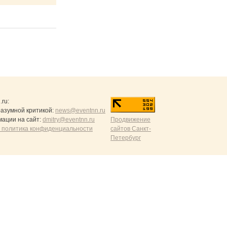
.ru
:
разумной критикой:
news@eventnn.ru
ации на сайт:
dmitry@eventnn.ru
Продвижение
 политика конфиденциальности
сайтов Санкт-
Петербург