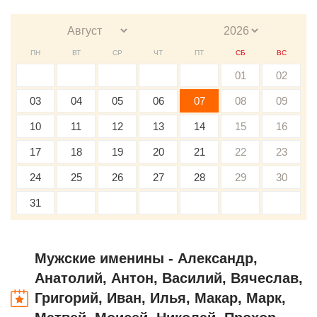
ПН
ВТ
СР
ЧТ
ПТ
СБ
ВС
01
02
03
04
05
06
07
08
09
10
11
12
13
14
15
16
17
18
19
20
21
22
23
24
25
26
27
28
29
30
31
Мужские именины - Александр,
Анатолий, Антон, Василий, Вячеслав,
Григорий, Иван, Илья, Макар, Марк,