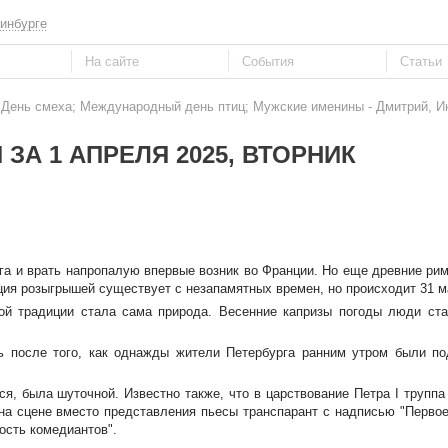
инбурге
: День смеха; Международный день птиц; Мужские именины - Дмитрий, И
ЗА 1 АПРЕЛЯ 2025, ВТОРНИК
руга и врать напропалую впервые возник во Франции. Но еще древние ри
ия розыгрышей существует с незапамятных времен, но происходит 31 м
ной традиции стала сама природа. Весенние капризы погоды люди ста
 после того, как однажды жители Петербурга ранним утром были по
ься, была шуточной. Известно также, что в царствование Петра I труппа
 на сцене вместо представления пьесы транспарант с надписью "Первое
ость комедиантов".