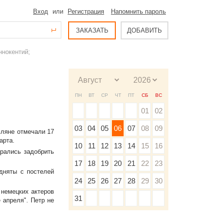
Вход
или
Регистрация
Напомнить пароль
ЗАКАЗАТЬ
ДОБАВИТЬ
ннокентий;
ПН
ВТ
СР
ЧТ
ПТ
СБ
ВС
01
02
03
04
05
06
07
08
09
мляне отмечали 17
арта.
10
11
12
13
14
15
16
рались задобрить
17
18
19
20
21
22
23
дняты с постелей
24
25
26
27
28
29
30
 немецких актеров
31
 апреля". Петр не