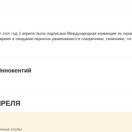
В этот год 1 апреля была подписана Международная конвенция по охран
 время в ожидании пернатых развешиваются скворечники, синичники, гог
Иннокентий
ПРЕЛЯ
очные клубы