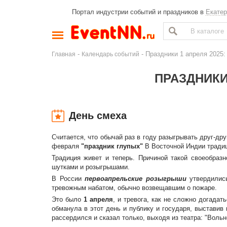
Портал индустрии событий и праздников в
Екатер
-
- Праздники 1 апреля 2025
Главная
Календарь событий
ПРАЗДНИКИ 
День смеха
Считается, что обычай раз в году разыгрывать друг-д
февраля
"праздник глупых"
В Восточной Индии традиц
Традиция живет и теперь. Причиной такой своеобраз
шутками и розыгрышами.
В России
первоапрельские розыгрыши
утвердились
тревожным набатом, обычно возвещавшим о пожаре.
Это было
1 апреля
, и тревога, как не сложно догадат
обманула в этот день и публику и государя, выставив
рассердился и сказал только, выходя из театра: "Вольн