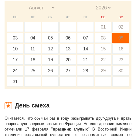
ПН
ВТ
СР
ЧТ
ПТ
СБ
ВС
01
02
03
04
05
06
07
08
09
10
11
12
13
14
15
16
17
18
19
20
21
22
23
24
25
26
27
28
29
30
31
День смеха
Считается, что обычай раз в году разыгрывать друг-друга и врать
напропалую впервые возник во Франции. Но еще древние римляне
отмечали 17 февраля
"праздник глупых"
В Восточной Индии
традиция розыгрышей существует с незапамятных времен, но