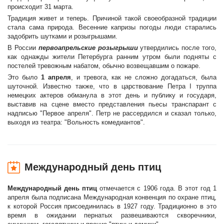
происходит 31 марта.
Традиция живет и теперь. Причиной такой своеобразной традиции
стала сама природа. Весенние капризы погоды люди старались
задобрить шутками и розыгрышами.
В России
первоапрельские розыгрыши
утвердились после того,
как однажды жители Петербурга ранним утром были подняты с
постелей тревожным набатом, обычно возвещавшим о пожаре.
Это было
1 апреля
, и тревога, как не сложно догадаться, была
шуточной. Известно также, что в царствование Петра I труппа
немецких актеров обманула в этот день и публику и государя,
выставив на сцене вместо представления пьесы транспарант с
надписью "Первое апреля". Петр не рассердился и сказал только,
выходя из театра: "Вольность комедиантов".
Международный день птиц
Международный день птиц
отмечается с 1906 года. В этот год 1
апреля была подписана Международная конвенция по охране птиц,
к которой Россия присоединилась в 1927 году. Традиционно в это
время в ожидании пернатых развешиваются скворечники,