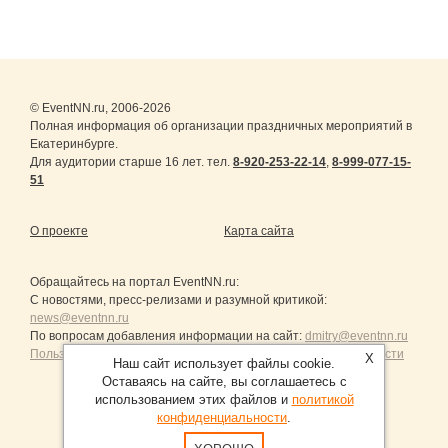
© EventNN.ru, 2006-2026
Полная информация об организации праздничных мероприятий в
Екатеринбурге.
Для аудитории старше 16 лет. тел.
8-920-253-22-14
,
8-999-077-15-
51
О проекте
Карта сайта
Обращайтесь на портал
EventNN.ru
:
С новостями, пресс-релизами и разумной критикой:
news@eventnn.ru
По вопросам добавления информации на сайт:
dmitry@eventnn.ru
Пользовательское Соглашение и политика конфиденциальности
X
Наш сайт использует файлы cookie.
Оставаясь на сайте, вы соглашаетесь с
использованием этих файлов и
политикой
конфиденциальности
.
Продвижение сайтов Санкт-Петербург