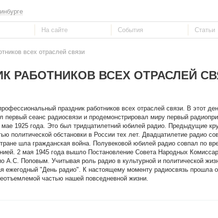
инбурге
отников всех отраслей связи
ИК РАБОТНИКОВ ВСЕХ ОТРАСЛЕЙ СВ
профессиональный праздник работников всех отраслей связи. В этот ден
л первый сеанс радиосвязи и продемонстрировал миру первый радиопр
в мае 1925 года. Это был тридцатилетний юбилей радио. Предыдущие кр
ю политической обстановки в России тех лет. Двадцатилетие радио со
стране шла гражданская война. Полувековой юбилей радио совпал по вр
нией. 2 мая 1945 года вышло Постановление Совета Народных Комисса
о А.С. Поповым. Учитывая роль радио в культурной и политической жиз
ая ежегодный "День радио". К настоящему моменту радиосвязь прошла о
 неотъемлемой частью нашей повседневной жизни.