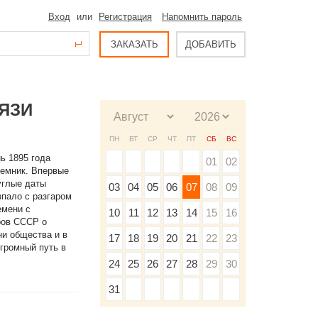
Вход
или
Регистрация
Напомнить пароль
ЗАКАЗАТЬ
ДОБАВИТЬ
ЯЗИ
ПН
ВТ
СР
ЧТ
ПТ
СБ
ВС
ь 1895 года
01
02
иемник. Впервые
углые даты
03
04
05
06
07
08
09
впало с разгаром
емени с
10
11
12
13
14
15
16
ров СССР о
ни общества и в
17
18
19
20
21
22
23
громный путь в
24
25
26
27
28
29
30
31