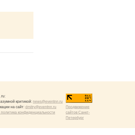
.ru
:
разумной критикой:
news@eventnn.ru
ации на сайт:
dmitry@eventnn.ru
Продвижение
 политика конфиденциальности
сайтов Санкт-
Петербург