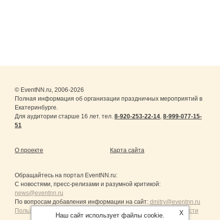
© EventNN.ru, 2006-2026
Полная информация об организации праздничных мероприятий в
Екатеринбурге.
Для аудитории старше 16 лет. тел.
8-920-253-22-14
,
8-999-077-15-
51
О проекте
Карта сайта
Обращайтесь на портал
EventNN.ru
:
С новостями, пресс-релизами и разумной критикой:
news@eventnn.ru
По вопросам добавления информации на сайт:
dmitry@eventnn.ru
Пользовательское Соглашение и политика конфиденциальности
X
Наш сайт использует файлы cookie.