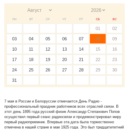
ПН
ВТ
СР
ЧТ
ПТ
СБ
ВС
01
02
03
04
05
06
07
08
09
10
11
12
13
14
15
16
17
18
19
20
21
22
23
24
25
26
27
28
29
30
31
7 мая в России и Белоруссии отмечается День Радио -
профессиональный праздник работников всех отраслей связи. В
этот день 1895 года русский физик Александр Степанович Попов
осуществил первый сеанс радиосвязи и продемонстрировал миру
первый радиоприемник. Впервые эта дата была торжественно
отмечена в нашей стране в мае 1925 года. Это был тридцатилетний