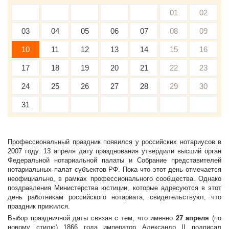
01
02
03
04
05
06
07
08
09
10
11
12
13
14
15
16
17
18
19
20
21
22
23
24
25
26
27
28
29
30
31
Профессиональный праздник появился у российских нотариусов в
2007 году. 13 апреля дату празднования утвердили высший орган
Федеральной нотариальной палаты и Собрание представителей
нотариальных палат субъектов РФ. Пока что этот день отмечается
неофициально, в рамках профессионального сообщества. Однако
поздравления Министерства юстиции, которые адресуются в этот
день работникам российского нотариата, свидетельствуют, что
праздник прижился.
Выбор праздничной даты связан с тем, что именно
27 апреля
(по
новому стилю) 1866 года император Александр II подписал