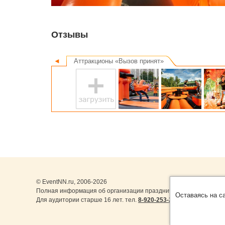
Отзывы
◄
Аттракционы «Вызов принят»
© EventNN.ru, 2006-2026
Полная информация об организации праздничных мероприятий в
Оставаясь на с
Для аудитории старше 16 лет. тел.
8-920-253-22-14
,
8-999-077-1