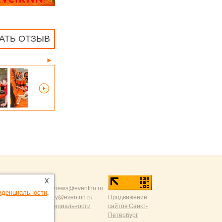
АТЬ ОТЗЫВ
►
.ru
:
X
разумной критикой:
news@eventnn.ru
иденциальности
.
ации на сайт:
dmitry@eventnn.ru
Продвижение
 политика конфиденциальности
сайтов Санкт-
Петербург