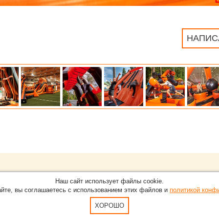
НАПИС
Обращайтесь на портал
EventNN
О проекте
Наш сайт использует файлы cookie.
 Екатеринбурге.
С новостями, пресс-релизами и 
айте, вы соглашаетесь с использованием этих файлов и
политикой конф
Карта сайта
5-51
По вопросам добавления информ
Пользовательское Соглашение и
ХОРОШО