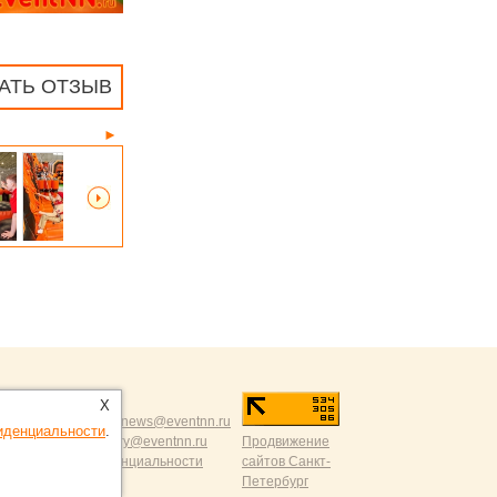
АТЬ ОТЗЫВ
►
.ru
:
X
разумной критикой:
news@eventnn.ru
иденциальности
.
ации на сайт:
dmitry@eventnn.ru
Продвижение
 политика конфиденциальности
сайтов Санкт-
Петербург