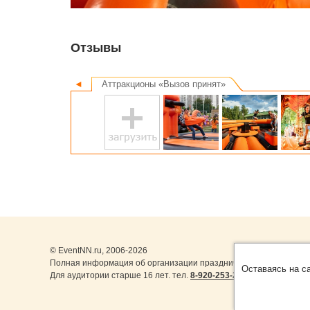
Отзывы
◄
Аттракционы «Вызов принят»
© EventNN.ru, 2006-2026
Полная информация об организации праздничных мероприятий в
Оставаясь на с
Для аудитории старше 16 лет. тел.
8-920-253-22-14
,
8-999-077-1