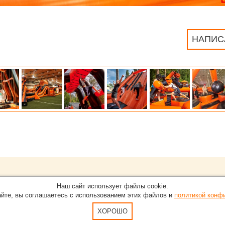
НАПИС
Обращайтесь на портал
EventNN
О проекте
Наш сайт использует файлы cookie.
 Екатеринбурге.
С новостями, пресс-релизами и 
айте, вы соглашаетесь с использованием этих файлов и
политикой конф
Карта сайта
5-51
По вопросам добавления информ
Пользовательское Соглашение и
ХОРОШО